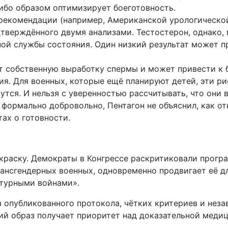
либо образом оптимизирует боеготовность.
 рекомендации (например, Американской урологическо
тверждённого двумя анализами. Тестостерон, однако, м
ной службы состояния. Один низкий результат может 
ет собственную выработку спермы и может привести к
я. Для военных, которые ещё планируют детей, эти р
тся. И нельзя с уверенностью рассчитывать, что они в
формально добровольно, Пентагон не объяснил, как отк
ах о готовности.
краску. Демократы в Конгрессе раскритиковали програ
рансгендерных военных, одновременно продвигает её д
ьтурными войнами».
з опубликованного протокола, чётких критериев и нез
ий образ получает приоритет над доказательной медиц