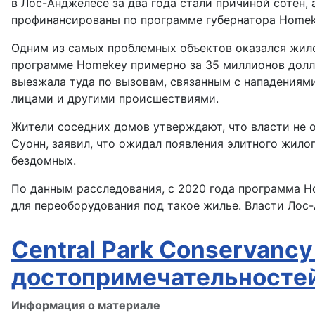
в Лос-Анджелесе за два года стали причиной сотен,
профинансированы по программе губернатора Homeke
Одним из самых проблемных объектов оказался жилой
программе Homekey примерно за 35 миллионов долла
выезжала туда по вызовам, связанным с нападения
лицами и другими происшествиями.
Жители соседних домов утверждают, что власти не 
Суонн, заявил, что ожидал появления элитного жило
бездомных.
По данным расследования, с 2020 года программа H
для переоборудования под такое жилье. Власти Лос
Central Park Conservanc
достопримечательносте
Информация о материале