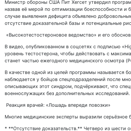
Министр обороны США Пит Хегсет утвердил программ
назвав её мерой по оптимизации боеспособности и 
случае выявления дефицита объявлено добровольным
отсутствие доказательной базы и потенциальные рис
«Высокотестостероновое ведомство» и его обоснов
В видео, опубликованном в соцсетях с подписью «Hi
уровень тестостерона, чтобы действовать с максим
станет частью ежегодного медицинского осмотра (Pe
В качестве одной из целей программы называется б
наблюдается у бойцов спецподразделений после мно
описывающих этот синдром, подчёркивают, что спецн
военнослужащих без дополнительных исследований.
Реакция врачей: «Лошадь впереди повозки»
Многие медицинские эксперты выразили серьёзное б
* **Отсутствие доказательств.** Четверо из шести о