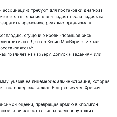
й ассоциации) требуют для постановки диагноза
еняется в течение дня и падает после недосыпа,
превратить временную реакцию организма в
 бесплодию, сгущению крови (повышая риск
иски критичны. Доктор Кевин МакВэри отметил:
осстановятся»*.
аз повлияет на карьеру, допуск к заданиям или
мму, указав на лицемерие: администрация, которая
ля цисгендерных солдат. Конгрессвумен Хрисси
ависимой оценки, превращая армию в «полигон
иной, а риски остаются на военнослужащих.