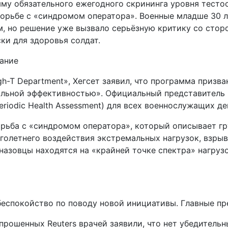
у обязательного ежегодного скрининга уровня тестос
борьбе с «синдромом оператора». Военные младше 30 л
, но решение уже вызвало серьёзную критику со стор
ки для здоровья солдат.
ание
gh-T Department», Хегсет заявил, что программа приз
альной эффективностью». Официальный представитель 
riodic Health Assessment) для всех военнослужащих д
орьба с «синдромом оператора», который описывает гр
голетнего воздействия экстремальных нагрузок, взрыв
азовцы находятся на «крайней точке спектра» нагрузо
еспокойство по поводу новой инициативы. Главные пр
прошенных Reuters врачей заявили, что нет убедительн