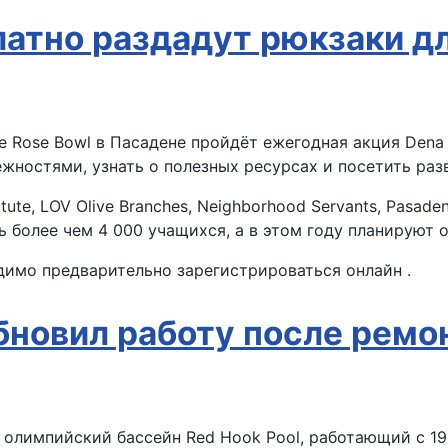
латно раздадут рюкзаки д
ионе Rose Bowl в Пасадене пройдёт ежегодная акция De
жностями, узнать о полезных ресурсах и посетить раз
ute, LOV Olive Branches, Neighborhood Servants, Pasade
более чем 4 000 учащихся, а в этом году планируют о
димо предварительно зарегистрироваться онлайн .
бновил работу после ремо
я олимпийский бассейн Red Hook Pool, работающий с 1