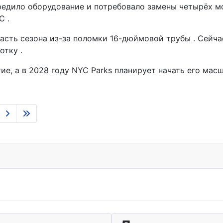
едило оборудование и потребовало замены четырёх мот
C .
сть сезона из-за поломки 16-дюймовой трубы . Сейчас
отку .
тие, а в 2028 году NYC Parks планирует начать его м