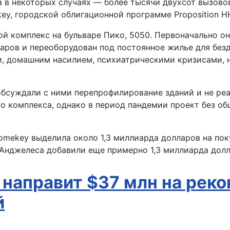
 а в некоторых случаях — более тысячи двухсот вызово
y, городской облигационной программе Proposition HH
 комплекс на бульваре Пико, 5050. Первоначально он
ров и переоборудован под постоянное жилье для бездо
ми, домашним насилием, психиатрическими кризисами,
обсуждали с ними перепрофилирование зданий и не реа
го комплекса, однако в период пандемии проект без о
omekey выделила около 1,3 миллиарда долларов на пок
-Анджелеса добавили еще примерно 1,3 миллиарда дол
y направит $37 млн на рек
й