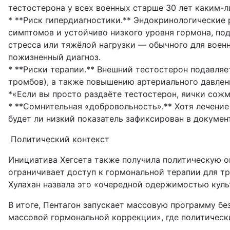
тестостерона у всех военных старше 30 лет каким-
* **Риск гипердиагностики.** Эндокринологические
симптомов и устойчиво низкого уровня гормона, под
стресса или тяжёлой нагрузки — обычного для воен
пожизненный диагноз.
* **Риски терапии.** Внешний тестостерон подавля
тромбов), а также повышению артериального давлени
*«Если вы просто раздаёте тестостерон, яички сожму
* **Сомнительная «добровольность».** Хотя лечение 
будет ли низкий показатель зафиксирован в документ
Политический контекст
Инициатива Хегсета также получила политическую о
ограничивает доступ к гормональной терапии для т
Хулахан назвала это «очередной одержимостью кул
В итоге, Пентагон запускает массовую программу бе
массовой гормональной коррекции», где политическ