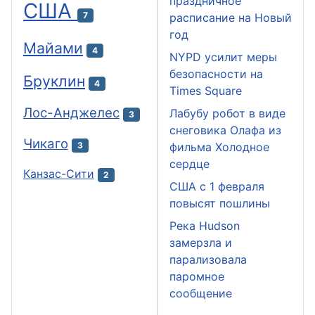
праздничное
США
7
расписание на Новый
год
Майами
4
NYPD усилит меры
безопасности на
Бруклин
4
Times Square
Лос-Анджелес
Лабубу робот в виде
3
снеговика Олафа из
Чикаго
3
фильма Холодное
сердце
Канзас-Сити
2
США с 1 февраля
повысят пошлины
Река Hudson
замерзла и
парализовала
паромное
сообщение