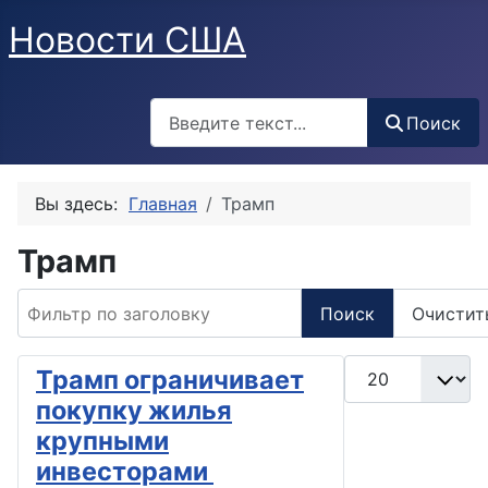
Новости США
Поиск
Поиск
Вы здесь:
Главная
Трамп
Трамп
Фильтр по заголовку
Поиск
Очистит
Кол-во строк:
Трамп ограничивает
покупку жилья
крупными
инвесторами