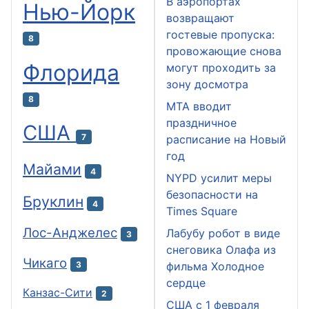
В аэропортах
Нью-Йорк
возвращают
гостевые пропуска:
8
провожающие снова
Флорида
могут проходить за
зону досмотра
8
MTA вводит
праздничное
США
7
расписание на Новый
год
Майами
4
NYPD усилит меры
безопасности на
Бруклин
4
Times Square
Лос-Анджелес
Лабубу робот в виде
3
снеговика Олафа из
Чикаго
3
фильма Холодное
сердце
Канзас-Сити
2
США с 1 февраля