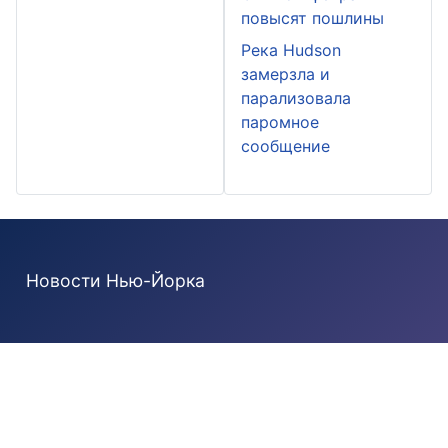
повысят пошлины
Река Hudson
замерзла и
парализовала
паромное
сообщение
Новости Нью-Йорка