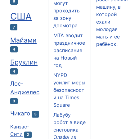
8
могут
машину, в
проходить
США
которой
за зону
ехали
досмотра
7
молодая
MTA вводит
мать и её
Майами
праздничное
ребёнок.
4
расписание
на Новый
Бруклин
год
4
NYPD
усилит меры
Лос-
безопасност
Анджелес
и на Times
3
Square
Чикаго
Лабубу
3
робот в виде
Канзас-
снеговика
Сити
2
Олафа из