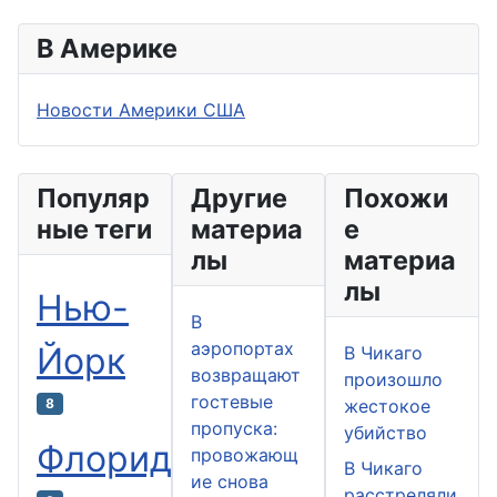
В Америке
Новости Америки США
Популяр
Другие
Похожи
ные теги
материа
е
лы
материа
лы
Нью-
В
аэропортах
Йорк
В Чикаго
возвращают
произошло
гостевые
8
жестокое
пропуска:
убийство
Флорида
провожающ
В Чикаго
ие снова
расстреляли