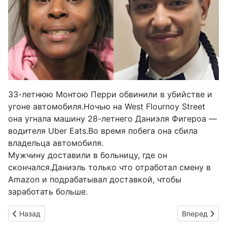
33-летнюю Монтою Перри обвинили в убийстве и
угоне автомобиля.Ночью на West Flournoy Street
она угнала машину 28-летнего Даниэля Фигероа —
водителя Uber Eats.Во время побега она сбила
владельца автомобиля.
Мужчину доставили в больницу, где он
скончался.Даниэль только что отработал смену в
Amazon и подрабатывал доставкой, чтобы
заработать больше.
Предыдущий: Военнослужащие США получили немедленные
Следующий: 
Назад
Вперед