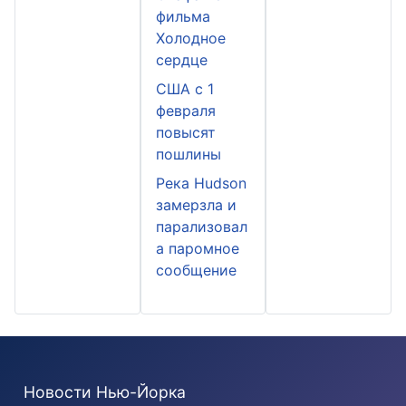
фильма
Холодное
сердце
США с 1
февраля
повысят
пошлины
Река Hudson
замерзла и
парализовал
а паромное
сообщение
Новости Нью-Йорка