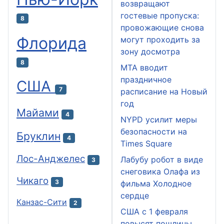
возвращают
гостевые пропуска:
8
провожающие снова
Флорида
могут проходить за
зону досмотра
8
MTA вводит
праздничное
США
7
расписание на Новый
год
Майами
4
NYPD усилит меры
безопасности на
Бруклин
4
Times Square
Лос-Анджелес
Лабубу робот в виде
3
снеговика Олафа из
Чикаго
3
фильма Холодное
сердце
Канзас-Сити
2
США с 1 февраля
повысят пошлины