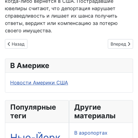
когда-либо вернётся в США. Пострадавшие
ювелиры считают, что депортация нарушает
справедливость и лишает их шанса получить
ответы, вердикт или компенсацию за потерю
своего имущества.
Предыдущий: В Лос-Анджелесе спасли морского льва с пул
Следующий: 
Назад
Вперед
В Америке
Новости Америки США
Популярные
Другие
теги
материалы
В аэропортах
Нью-Йорк