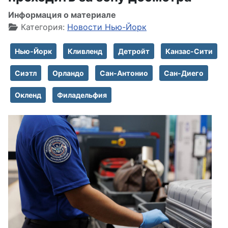
Информация о материале
Категория:
Новости Нью-Йорк
Нью-Йорк
Кливленд
Детройт
Канзас-Сити
Сиэтл
Орландо
Сан-Антонио
Сан-Диего
Окленд
Филадельфия