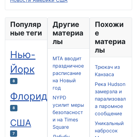
Новости Америки США
Популяр
Другие
Похожи
ные теги
материа
е
лы
материа
лы
Нью-
MTA вводит
праздничное
Йорк
Трюкач из
расписание
Канзаса
на Новый
8
Река Hudson
год
замерзла и
Флорида
NYPD
парализовал
усилит меры
а паромное
8
безопасност
сообщение
и на Times
США
Уникальный
Square
набросок
7
Лабубу