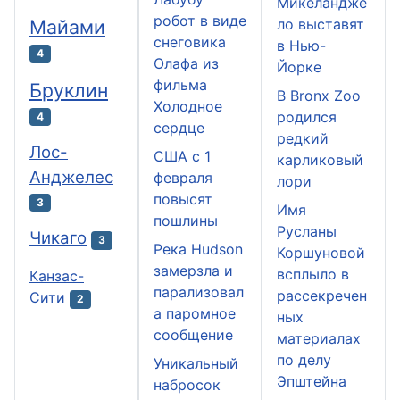
Микеландже
робот в виде
Майами
ло выставят
снеговика
в Нью-
4
Олафа из
Йорке
фильма
Бруклин
В Bronx Zoo
Холодное
родился
4
сердце
редкий
Лос-
США с 1
карликовый
Анджелес
февраля
лори
повысят
3
Имя
пошлины
Русланы
Чикаго
3
Река Hudson
Коршуновой
замерзла и
всплыло в
Канзас-
парализовал
рассекречен
Сити
2
а паромное
ных
сообщение
материалах
по делу
Уникальный
Эпштейна
набросок